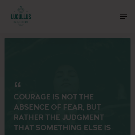
Skip
Menu
to
Close
main
Men
content
COURAGE IS NOT THE
ABSENCE OF FEAR, BUT
RATHER THE JUDGMENT
THAT SOMETHING ELSE IS